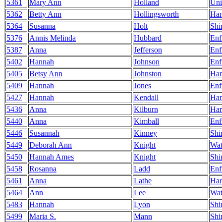
5361
Mary Ann
Holland
Uni
5362
Betty Ann
Hollingsworth
Ha
5364
Susanna
Holt
Shi
5376
Annis Melinda
Hubbard
Enf
5387
Anna
Jefferson
Enf
5402
Hannah
Johnson
Enf
5405
Betsy Ann
Johnston
Ha
5409
Hannah
Jones
Enf
5427
Hannah
Kendall
Har
5436
Anna
Kilburn
Har
5440
Anna
Kimball
Enf
5446
Susannah
Kinney
Shi
5449
Deborah Ann
Knight
Wat
5450
Hannah Ames
Knight
Shi
5458
Rosanna
Ladd
Enf
5461
Anna
Lathe
Har
5464
Ann
Lee
Wat
5483
Hannah
Lyon
Shi
5499
Maria S.
Mann
Shi