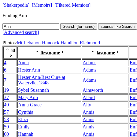
[Shakerpedia]
[Memoirs]
[Filtered Memiors]
Finding Ann
Search (for name)
sounds like Search
[Advanced search]
Photos:
Mt Lebanon
Hancock
Hamilton
Richmond
id
firstname
lastname
4
Anna
Adams
Enf
6
Hester Ann
Adams
Enf
Hester Ann/Rest Cure at
7
Adams
Enf
Watervliet 1848
19
Sybel Susannah
Ainsworth
Enf
37
Mary Ann
Allard
Enf
49
Anna Grace
Ally
Enf
57
Cynthia
Annis
Enf
58
Eliza
Annis
Enf
59
Emily
Annis
Enf
60
Hannah
Annis
Enf