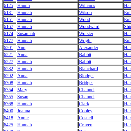
6125
Hannh
Williams
Har
6131
Hannah
Wilson
Enf
6151
Hannah
Wood
Enf
6167
Hannah
Woodward
Shi
6174
Susannah
Worster
Har
6177
Hannah
Wright
Enf
6201
Ann
Alexander
Har
6221
Anna
Babbit
Har
6227
Hannah
Babbit
Har
6282
Hannah
Blanchard
Har
6292
Anna
Blodget
Har
6308
Hannah
Bridges
Har
6354
Mary
Channel
Har
6355
Susan
Channel
Har
6368
Hannah
Clark
Har
6400
Joanna
Cooley
Har
6418
Annie
Cosnell
Har
6425
Hannah
Craven
Har