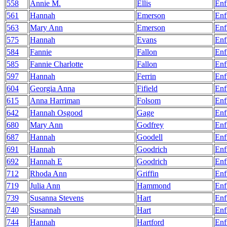
558
Annie M.
Ellis
Enf
561
Hannah
Emerson
Enf
563
Mary Ann
Emerson
Enf
575
Hannah
Evans
Enf
584
Fannie
Fallon
Enf
585
Fannie Charlotte
Fallon
Enf
597
Hannah
Ferrin
Enf
604
Georgia Anna
Fifield
Enf
615
Anna Harriman
Folsom
Enf
642
Hannah Osgood
Gage
Enf
680
Mary Ann
Godfrey
Enf
687
Hannah
Goodell
Enf
691
Hannah
Goodrich
Enf
692
Hannah E
Goodrich
Enf
712
Rhoda Ann
Griffin
Enf
719
Julia Ann
Hammond
Enf
739
Susanna Stevens
Hart
Enf
740
Susannah
Hart
Enf
744
Hannah
Hartford
Enf