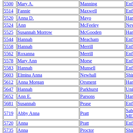
5500
Mary A.
Manning
Enf
5514
Fannie
Maxwell
Enf
5520
Anna D.
Mayo
Har
5524
Ann
McFeeley
Ne
5525
Susannah Morrow
McGooden
Har
5544
Hannah
Meacham
Enf
5558
Hannah
Merrill
Enf
5562
Roxanna
Merrill
Enf
5578
Mary Ann
Morse
Enf
5583
Hannah
Munsell
Enf
5603
Elmina Anna
Newhall
Shi
5612
Anna Morgan
Orsment
Har
5647
Hannah
Parkhurst
Uni
5652
Ann E.
Parsons
Har
5681
Susannah
Pease
Enf
Sab
5719
Abby Anna
Pratt
ME
5720
Anna
Pratt
Enf
5735
Anna
Proctor
Shi