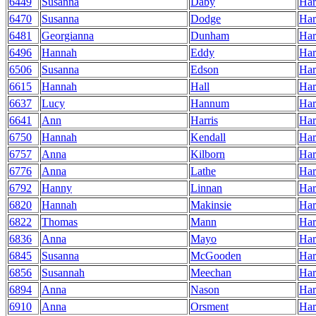
6449
Susanna
Daby
Har
6470
Susanna
Dodge
Har
6481
Georgianna
Dunham
Har
6496
Hannah
Eddy
Har
6506
Susanna
Edson
Har
6615
Hannah
Hall
Har
6637
Lucy
Hannum
Har
6641
Ann
Harris
Har
6750
Hannah
Kendall
Har
6757
Anna
Kilborn
Har
6776
Anna
Lathe
Har
6792
Hanny
Linnan
Har
6820
Hannah
Makinsie
Har
6822
Thomas
Mann
Har
6836
Anna
Mayo
Har
6845
Susanna
McGooden
Har
6856
Susannah
Meechan
Har
6894
Anna
Nason
Har
6910
Anna
Orsment
Har