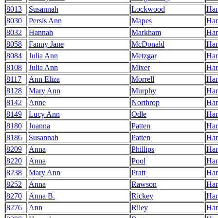
8013
Susannah
Lockwood
Ha
8030
Persis Ann
Mapes
Ha
8032
Hannah
Markham
Ha
8058
Fanny Jane
McDonald
Ha
8084
Julia Ann
Metzgar
Ha
8108
Julia Ann
Mixer
Ha
8117
Ann Eliza
Morrell
Ha
8128
Mary Ann
Murphy
Ha
8142
Anne
Northrop
Ha
8149
Lucy Ann
Odle
Ha
8180
Joanna
Patten
Ha
8186
Susannah
Patten
Ha
8209
Anna
Phillips
Ha
8220
Anna
Pool
Ha
8238
Mary Ann
Pratt
Ha
8252
Anna
Rawson
Ha
8270
Anna B.
Rickey
Ha
8276
Ann
Riley
Ha