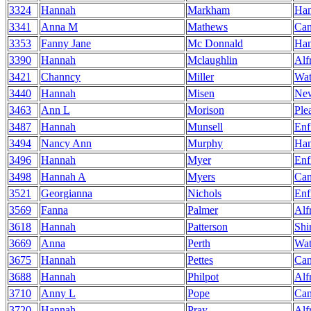
3324
Hannah
Markham
Ha
3341
Anna M
Mathews
Can
3353
Fanny Jane
Mc Donnald
Ha
3390
Hannah
Mclaughlin
Alf
3421
Channcy
Miller
Wat
3440
Hannah
Misen
Ne
3463
Ann L
Morison
Ple
3487
Hannah
Munsell
Enf
3494
Nancy Ann
Murphy
Ha
3496
Hannah
Myer
Enf
3498
Hannah A
Myers
Can
3521
Georgianna
Nichols
Enf
3569
Fanna
Palmer
Alf
3618
Hannah
Patterson
Shi
3669
Anna
Perth
Wat
3675
Hannah
Pettes
Can
3688
Hannah
Philpot
Alf
3710
Anny L
Pope
Can
3720
Hannah
Pray
Alf