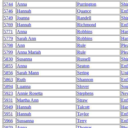
5744
Anna
Purrington
Shi
5746
Hannah
Quance
Enf
5749
Joanna
Randell
Shi
5769
Hannah
Richmond
Enf
5771
Anna
Robbins
Har
5779
Sarah Ann
Robbins
Har
5798
Ann
Rule
Ple
5799
Anna Mariah
Rule
Ple
5830
Susanna
Russell
Shi
5855
Anna
Seaton
Enf
5856
Sarah Mann
Sering
Uni
5863
Ruth
Shannon
Enf
5894
Luanna
Slover
Sou
5923
Annie Rosetta
Stephens
Ne
5931
Martha Ann
Straw
Enf
5949
Hannah
Talcott
Ha
5951
Hannah
Taylor
Enf
5966
Sussanna
Terry
Enf
5970
Anna
Thomas
Ple