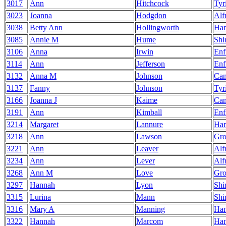
3017
Ann
Hitchcock
Tyr
3023
Joanna
Hodgdon
Alf
3038
Betty Ann
Hollingworth
Ha
3085
Annie M
Hume
Shi
3106
Anna
Irwin
Enf
3114
Ann
Jefferson
Enf
3132
Anna M
Johnson
Can
3137
Fanny
Johnson
Tyr
3166
Joanna J
Kaime
Can
3191
Ann
Kimball
Enf
3214
Margaret
Lannure
Ha
3218
Ann
Lawson
Gro
3221
Ann
Leaver
Alf
3234
Ann
Lever
Alf
3268
Ann M
Love
Gro
3297
Hannah
Lyon
Shi
3315
Lurina
Mann
Shi
3316
Mary A
Manning
Ha
3322
Hannah
Marcom
Ha