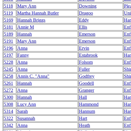
5118
Mary Ann
Downing
Ple
5119
Martha Hannah Butler
Dragoo
Uni
5169
Hannah Briggs
Eddy
Har
5181
Annie M
Ellis
Enf
5189
Hannah
Emerson
Enf
5191
Mary Ann
Emerson
Enf
5196
Anna
Ervin
Enf
5197
Fanny
Estabrook
Ha
5228
Anna
Folsom
Enf
5245
Anna
Fuller
Shi
5258
Annis C. "Anna"
Godfrey
Shi
5261
Hannah
Goodell
Enf
5272
Anna
Granger
Enf
5300
Hannah
Hall
Har
5308
Lucy Ann
Hammond
Har
5314
Sarah
Hannum
Har
5322
Susannah
Hart
Enf
5342
Anna
Heath
Enf