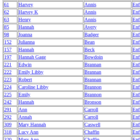
61
Harvey
Annis
Enf
62
Harvey K
Annis
Enf
63
Henry
Annis
Enf
85
Hannah
Avery
Enf
98
Joanna
Badger
Enf
152
Julianna
Bean
Enf
157
Hannah
Beck
Enf
197
Hannah Gage
Bowdoin
Enf
221
Edwin
Brannan
Enf
222
Emily Libby
Brannan
Enf
223
Robert
Brannan
Enf
224
Caroline Libby
Brannon
Enf
225
Emily
Brannon
Enf
242
Hannah
Bronson
Enf
291
Ann
Carroll
Enf
292
Annah
Carroll
Enf
309
Mary Hannah
Caswell
Enf
318
Lucy Ann
Chaffin
Enf
320
Mary Ann
Chaffin
Enf