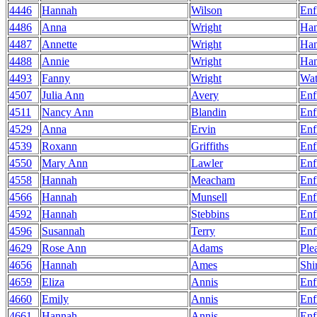
4446
Hannah
Wilson
Enf
4486
Anna
Wright
Ha
4487
Annette
Wright
Ha
4488
Annie
Wright
Ha
4493
Fanny
Wright
Wat
4507
Julia Ann
Avery
Enf
4511
Nancy Ann
Blandin
Enf
4529
Anna
Ervin
Enf
4539
Roxann
Griffiths
Enf
4550
Mary Ann
Lawler
Enf
4558
Hannah
Meacham
Enf
4566
Hannah
Munsell
Enf
4592
Hannah
Stebbins
Enf
4596
Susannah
Terry
Enf
4629
Rose Ann
Adams
Ple
4656
Hannah
Ames
Shi
4659
Eliza
Annis
Enf
4660
Emily
Annis
Enf
4661
Hannah
Annis
Enf