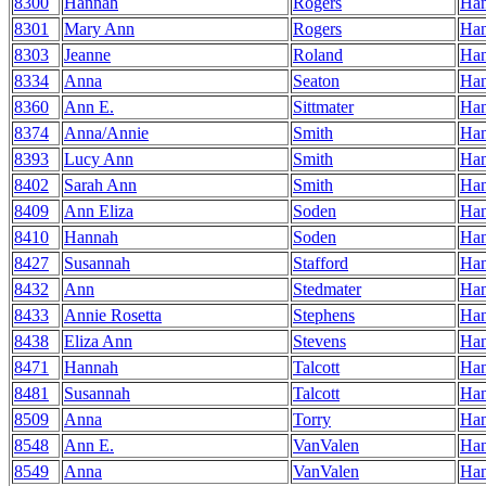
8300
Hannah
Rogers
Ha
8301
Mary Ann
Rogers
Ha
8303
Jeanne
Roland
Ha
8334
Anna
Seaton
Ha
8360
Ann E.
Sittmater
Ha
8374
Anna/Annie
Smith
Ha
8393
Lucy Ann
Smith
Ha
8402
Sarah Ann
Smith
Ha
8409
Ann Eliza
Soden
Ha
8410
Hannah
Soden
Ha
8427
Susannah
Stafford
Ha
8432
Ann
Stedmater
Ha
8433
Annie Rosetta
Stephens
Ha
8438
Eliza Ann
Stevens
Ha
8471
Hannah
Talcott
Ha
8481
Susannah
Talcott
Ha
8509
Anna
Torry
Ha
8548
Ann E.
VanValen
Ha
8549
Anna
VanValen
Ha