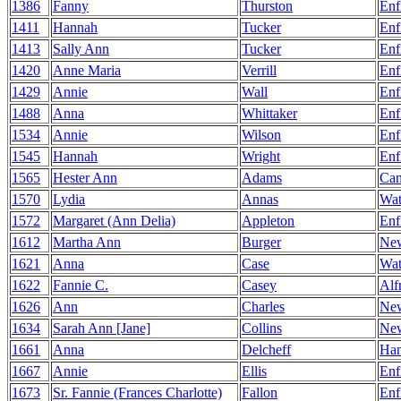
1386
Fanny
Thurston
Enf
1411
Hannah
Tucker
Enf
1413
Sally Ann
Tucker
Enf
1420
Anne Maria
Verrill
Enf
1429
Annie
Wall
Enf
1488
Anna
Whittaker
Enf
1534
Annie
Wilson
Enf
1545
Hannah
Wright
Enf
1565
Hester Ann
Adams
Can
1570
Lydia
Annas
Wat
1572
Margaret (Ann Delia)
Appleton
Enf
1612
Martha Ann
Burger
Ne
1621
Anna
Case
Wat
1622
Fannie C.
Casey
Alf
1626
Ann
Charles
Ne
1634
Sarah Ann [Jane]
Collins
Ne
1661
Anna
Delcheff
Ha
1667
Annie
Ellis
Enf
1673
Sr. Fannie (Frances Charlotte)
Fallon
Enf