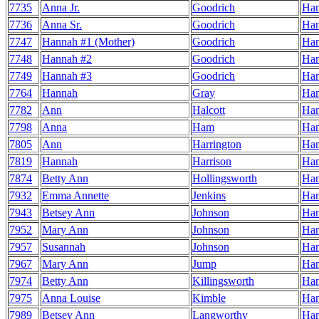
7735
Anna Jr.
Goodrich
Ha
7736
Anna Sr.
Goodrich
Ha
7747
Hannah #1 (Mother)
Goodrich
Ha
7748
Hannah #2
Goodrich
Ha
7749
Hannah #3
Goodrich
Ha
7764
Hannah
Gray
Ha
7782
Ann
Halcott
Ha
7798
Anna
Ham
Ha
7805
Ann
Harrington
Ha
7819
Hannah
Harrison
Ha
7874
Betty Ann
Hollingsworth
Ha
7932
Emma Annette
Jenkins
Ha
7943
Betsey Ann
Johnson
Ha
7952
Mary Ann
Johnson
Ha
7957
Susannah
Johnson
Ha
7967
Mary Ann
Jump
Ha
7974
Betty Ann
Killingsworth
Ha
7975
Anna Louise
Kimble
Ha
7989
Betsey Ann
Langworthy
Ha