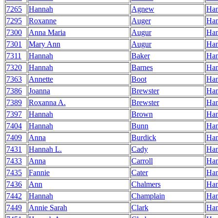
7265
Hannah
Agnew
Ha
7295
Roxanne
Auger
Ha
7300
Anna Maria
Augur
Ha
7301
Mary Ann
Augur
Ha
7311
Hannah
Baker
Ha
7320
Hannah
Barnes
Ha
7363
Annette
Boot
Ha
7386
Joanna
Brewster
Ha
7389
Roxanna A.
Brewster
Ha
7397
Hannah
Brown
Ha
7404
Hannah
Bunn
Ha
7409
Anna
Burdick
Ha
7431
Hannah L.
Cady
Ha
7433
Anna
Carroll
Ha
7435
Fannie
Cater
Ha
7436
Ann
Chalmers
Ha
7442
Hannah
Champlain
Ha
7449
Annie Sarah
Clark
Ha