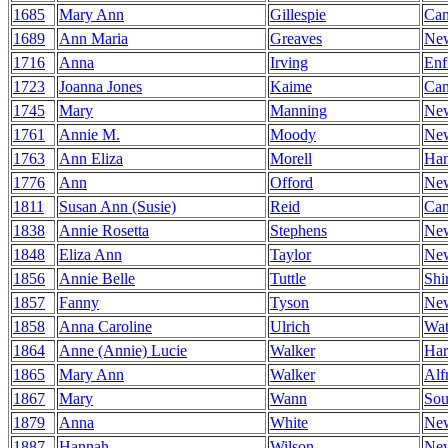
1685
Mary Ann
Gillespie
Can
1689
Ann Maria
Greaves
Ne
1716
Anna
Irving
Enf
1723
Joanna Jones
Kaime
Can
1745
Mary
Manning
Ne
1761
Annie M.
Moody
Ne
1763
Ann Eliza
Morell
Ha
1776
Ann
Offord
Ne
1811
Susan Ann (Susie)
Reid
Can
1838
Annie Rosetta
Stephens
Ne
1848
Eliza Ann
Taylor
Ne
1856
Annie Belle
Tuttle
Shi
1857
Fanny
Tyson
Ne
1858
Anna Caroline
Ulrich
Wat
1864
Anne (Annie) Lucie
Walker
Har
1865
Mary Ann
Walker
Alf
1867
Mary
Wann
Sou
1879
Anna
White
Ne
1887
Hannah
Wilson
Ne