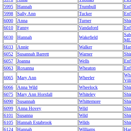
5995
Hannah
Trumbull
Enf
5998
Sally Ann
Tucker
Enf
6000
Anna
Turner
Shi
6010
Fanny
Vandaford
Enf
Sab
6030
Hannah
Wakefield
ME
6033
Annie
Walker
Har
6052
Susannah Barrett
Warner
Shi
6057
Joanna
Wells
Enf
6063
Roxanna
Wheaton
Enf
Whi
6065
Mary Ann
Wheeler
Vil
6066
Anna Wild
Wheelock
Shi
6075
Mary Ann Horsfall
Whiteley
Shi
6090
Susannah
Whittemore
Shi
6099
Anna Hovey
Wild
Shi
6101
Susanna
Wild
Shi
6105
Hannah Estabrook
Wilds
Shi
6124
Hannah
Williams
Har