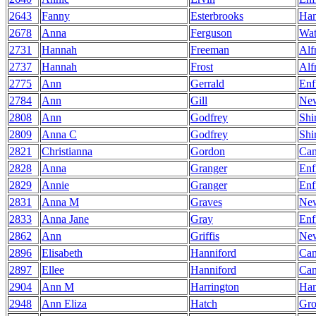
2643
Fanny
Esterbrooks
Ha
2678
Anna
Ferguson
Wat
2731
Hannah
Freeman
Alf
2737
Hannah
Frost
Alf
2775
Ann
Gerrald
Enf
2784
Ann
Gill
Ne
2808
Ann
Godfrey
Shi
2809
Anna C
Godfrey
Shi
2821
Christianna
Gordon
Can
2828
Anna
Granger
Enf
2829
Annie
Granger
Enf
2831
Anna M
Graves
Ne
2833
Anna Jane
Gray
Enf
2862
Ann
Griffis
Ne
2896
Elisabeth
Hanniford
Can
2897
Ellee
Hanniford
Can
2904
Ann M
Harrington
Ha
2948
Ann Eliza
Hatch
Gro