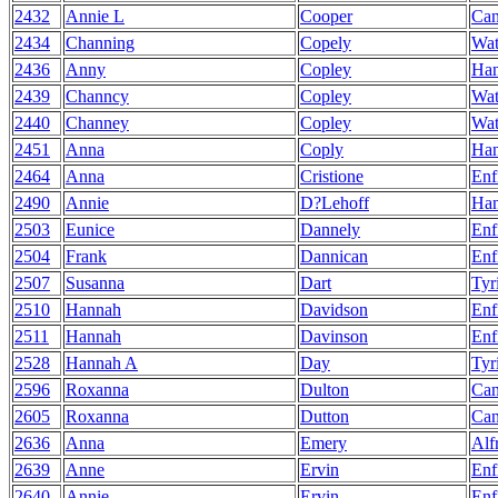
2432
Annie L
Cooper
Can
2434
Channing
Copely
Wat
2436
Anny
Copley
Ha
2439
Channcy
Copley
Wat
2440
Channey
Copley
Wat
2451
Anna
Coply
Ha
2464
Anna
Cristione
Enf
2490
Annie
D?Lehoff
Ha
2503
Eunice
Dannely
Enf
2504
Frank
Dannican
Enf
2507
Susanna
Dart
Tyr
2510
Hannah
Davidson
Enf
2511
Hannah
Davinson
Enf
2528
Hannah A
Day
Tyr
2596
Roxanna
Dulton
Can
2605
Roxanna
Dutton
Can
2636
Anna
Emery
Alf
2639
Anne
Ervin
Enf
2640
Annie
Ervin
Enf