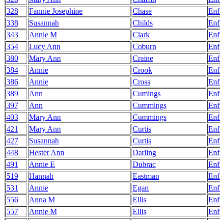
328
Fannie Josephine
Chase
Enf
338
Susannah
Childs
Enf
343
Annie M
Clark
Enf
354
Lucy Ann
Coburn
Enf
380
Mary Ann
Craine
Enf
384
Annie
Crook
Enf
386
Annie
Cross
Enf
389
Ann
Cumings
Enf
397
Ann
Cummings
Enf
403
Mary Ann
Cummings
Enf
421
Mary Ann
Curtis
Enf
427
Susannah
Curtis
Enf
448
Hester Ann
Darling
Enf
491
Annie E
Dubrac
Enf
519
Hannah
Eastman
Enf
531
Annie
Egan
Enf
556
Anna M
Ellis
Enf
557
Annie M
Ellis
Enf