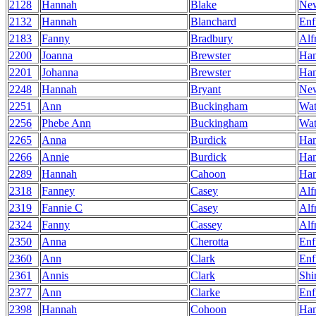
2128
Hannah
Blake
Ne
2132
Hannah
Blanchard
Enf
2183
Fanny
Bradbury
Alf
2200
Joanna
Brewster
Ha
2201
Johanna
Brewster
Ha
2248
Hannah
Bryant
Ne
2251
Ann
Buckingham
Wat
2256
Phebe Ann
Buckingham
Wat
2265
Anna
Burdick
Ha
2266
Annie
Burdick
Ha
2289
Hannah
Cahoon
Ha
2318
Fanney
Casey
Alf
2319
Fannie C
Casey
Alf
2324
Fanny
Cassey
Alf
2350
Anna
Cherotta
Enf
2360
Ann
Clark
Enf
2361
Annis
Clark
Shi
2377
Ann
Clarke
Enf
2398
Hannah
Cohoon
Ha