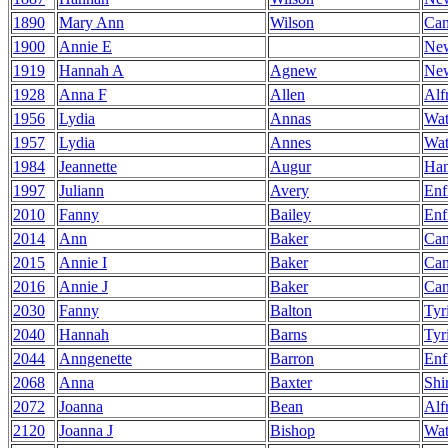
1890
Mary Ann
Wilson
Can
1900
Annie E
Ne
1919
Hannah A
Agnew
Ne
1928
Anna F
Allen
Alf
1956
Lydia
Annas
Wat
1957
Lydia
Annes
Wat
1984
Jeannette
Augur
Ha
1997
Juliann
Avery
Enf
2010
Fanny
Bailey
Enf
2014
Ann
Baker
Can
2015
Annie I
Baker
Can
2016
Annie J
Baker
Can
2030
Fanny
Balton
Tyr
2040
Hannah
Barns
Tyr
2044
Anngenette
Barron
Enf
2068
Anna
Baxter
Shi
2072
Joanna
Bean
Alf
2120
Joanna J
Bishop
Wat