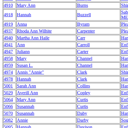
4910
Mary Ann
Burns
Shi
Sab
4918
Hannah
Buzzell
ME
4919
Anna
Byram
Ple
4937
Rhoda Ann Wilhite
Carpenter
Ple
4940
Martha Ann Haile
Carr
Har
4941
Ann
Carroll
Enf
4947
Juliann
Carter
Enf
4958
Mary
Channel
Har
4959
Susan L.
Channel
Har
4974
Annis "Annie"
Clark
Shi
4978
Hannah
Clark
Har
5001
Sarah Ann
Collins
Ha
5029
Averill Ann
Copley
Enf
5064
Mary Ann
Curtis
Enf
5066
Susannah
Curtis
Enf
5070
Susannah
Daby
Har
5082
Annie
Darby
Sou
5095
Hannah
Davison
Enf