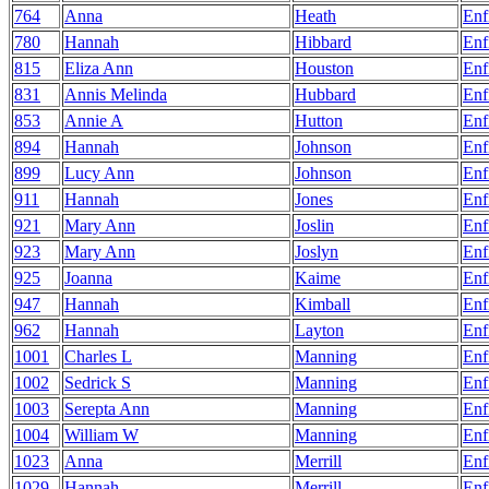
764
Anna
Heath
Enf
780
Hannah
Hibbard
Enf
815
Eliza Ann
Houston
Enf
831
Annis Melinda
Hubbard
Enf
853
Annie A
Hutton
Enf
894
Hannah
Johnson
Enf
899
Lucy Ann
Johnson
Enf
911
Hannah
Jones
Enf
921
Mary Ann
Joslin
Enf
923
Mary Ann
Joslyn
Enf
925
Joanna
Kaime
Enf
947
Hannah
Kimball
Enf
962
Hannah
Layton
Enf
1001
Charles L
Manning
Enf
1002
Sedrick S
Manning
Enf
1003
Serepta Ann
Manning
Enf
1004
William W
Manning
Enf
1023
Anna
Merrill
Enf
1029
Hannah
Merrill
Enf