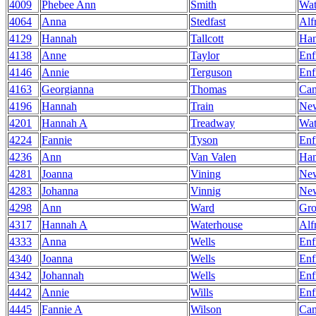
4009
Phebee Ann
Smith
Wat
4064
Anna
Stedfast
Alf
4129
Hannah
Tallcott
Ha
4138
Anne
Taylor
Enf
4146
Annie
Terguson
Enf
4163
Georgianna
Thomas
Can
4196
Hannah
Train
Ne
4201
Hannah A
Treadway
Wat
4224
Fannie
Tyson
Enf
4236
Ann
Van Valen
Ha
4281
Joanna
Vining
Ne
4283
Johanna
Vinnig
Ne
4298
Ann
Ward
Gro
4317
Hannah A
Waterhouse
Alf
4333
Anna
Wells
Enf
4340
Joanna
Wells
Enf
4342
Johannah
Wells
Enf
4442
Annie
Wills
Enf
4445
Fannie A
Wilson
Can