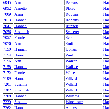
6945
Ann
Persons
Har
6952
Annette
Pierce
Har
7009
Anna
Robbins
Har
7013
Hannah
Robbins
Har
7041
Hannah
Runnels
Har
7056
Susannah
Scheerer
Har
7057
Fannie
Scott
Har
7076
Ann
Smith
Har
7150
Hannah
Upham
Har
7154
Hannah
Wait
Har
7156
Ann
Walker
Har
7158
Hannah
Wallace
Har
7172
Fannie
White
Har
7199
Hannah
Willard
Har
7201
Susanna
Willard
Har
7202
Susannah
Willard
Har
7208
Hannah
Williams
Har
7239
Susanna
Winchester
Har
7262
Hannah
Adams
Ha