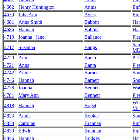
4662
Henry Huntington
Annis
Enf
4670
Julia Ann
Avery
Enf
4681
Anna Smith
Babbitt
Har
4686
Hannah
Babbitt
Har
4710
Joanna "Jane"
Ballance
Ple
Sab
4717
Susanna
Bangs
ME
4720
Ann
Banta
Ple
4721
Anna
Banta
Ple
4742
Annie
Barnett
Sou
4746
Hannah
Barnett
Sou
4778
Joanna
Bennett
Wat
4781
Mary Ann
Bennett
Ple
Whi
4818
Hannah
Boget
Vil
4823
Annie
Booker
Sou
4838
Caroline
Brannan
Enf
4839
Edwin
Brannan
Enf
4846
Hannah
Bridges
Har