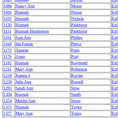
1086
Nancy Ann
Morse
Enf
1091
Hannah
Nason
Enf
1103
Hannah
Nichols
Enf
1130
Hannah
Parkhurst
Enf
1131
Hannah Huntington
Parkhurst
Enf
1161
Sara Ann
Philips
Enf
1168
Ida Fannie
Pierce
Enf
1173
Annette
Pope
Enf
1176
Anna
Post
Enf
1182
Hannah
Raymond
Enf
1211
Mary Ann
Robinson
Enf
1218
Joanna J
Rocine
Enf
1239
Julia Ann
Russell
Enf
1293
Sarah Ann
Slow
Enf
1304
Hannah
Smith
Enf
1354
Martha Ann
Straw
Enf
1371
Hannah
Taylor
Enf
1377
Mary Ann
Tenny
Enf