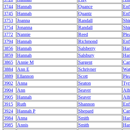
3744
Hannah
Quance
Enf
3745
Hannah
Quantz
Enf
3753
Joanna
Randall
Shi
3754
Jonanna
Randall
Shi
3772
Nannie
Reed
Ple
3794
Hannah
Richmond
Enf
3856
Hannah
Salsberry
Ha
3859
Hannah
Salsbury
Ha
3865
Annie M
Sargent
Can
3884
Ann E
Schrivner
Wat
3889
Ellannon
Scott
Ple
3902
Anna
Seaton
Tyr
3904
Ann
Seaver
Alf
3905
Hannah
Seaver
Alf
3915
Ruth
Shannon
Enf
3924
Hannah P
Shepard
Can
3984
Anna
Smith
Ha
3985
Annis
Smith
Ha