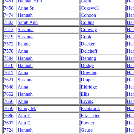
7451
Hannah Ann
Clark
Ha
7458
Anna Sr.
Cogswell
Ha
7474
Hannah
Cohoon
Ha
7503
Sarah Ann
Collins
Ha
7513
Susanna
Conway
Ha
7519
Susanna
Cook
Ha
7572
Fannie
Decker
Ha
7578
Anna
Delcheff
Ha
7584
Hannah
Deming
Ha
7610
Hannah
Dodge
Ha
7615
Anna
Dowling
Ha
7621
Susanna
Draper
Ha
7648
Anna
Eldridge
Ha
7652
Hannah
Ellis
Ha
7656
Anna
Erving
Ha
7659
Fanny M.
Estabrook
Ha
7686
Ann E.
Fitz__cter
Ha
7697
Ann E.
Fowler
Ha
7724
Hannah
Gause
Ha